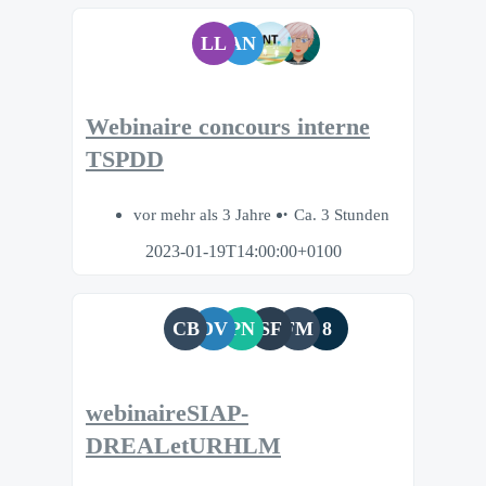
LL
AN
Webinaire concours interne
TSPDD
vor mehr als 3 Jahre
Ca. 3 Stunden
2023-01-19T14:00:00+0100
CB
DV
PN
SF
FM
8
webinaireSIAP-
DREALetURHLM