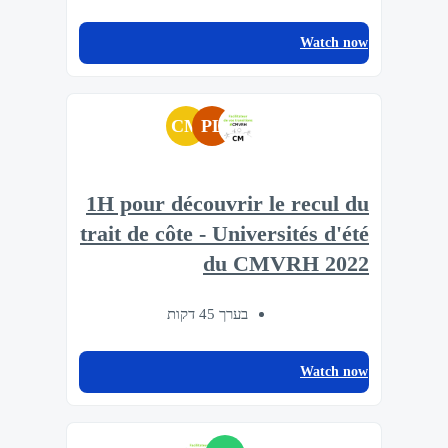
Watch now
CM
PL
1H pour découvrir le recul du
trait de côte - Universités d'été
du CMVRH 2022
בערך 45 דקות
Watch now