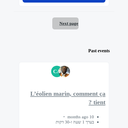
Next page
Past events
CA
L’éolien marin, comment ça
tient ?
10 months ago
בערך 1 שעה ו-30 דקות