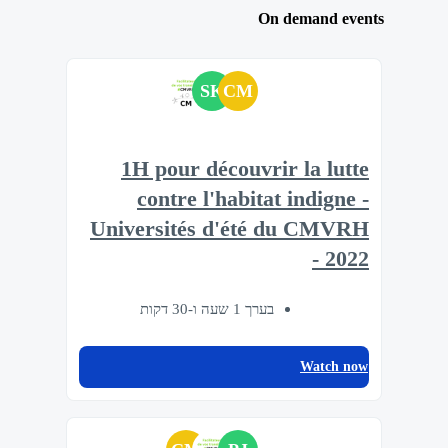
On demand events
SK
CM
1H pour découvrir la lutte
contre l'habitat indigne -
Universités d'été du CMVRH
- 2022
בערך 1 שעה ו-30 דקות
Watch now