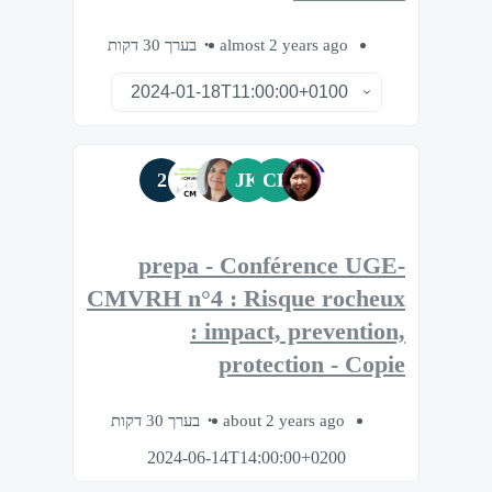
בערך 30 דקות
almost 2 years ago
2
JK
CP
prepa - Conférence UGE-
CMVRH n°4 : Risque rocheux
: impact, prevention,
protection - Copie
בערך 30 דקות
about 2 years ago
2024-06-14T14:00:00+0200