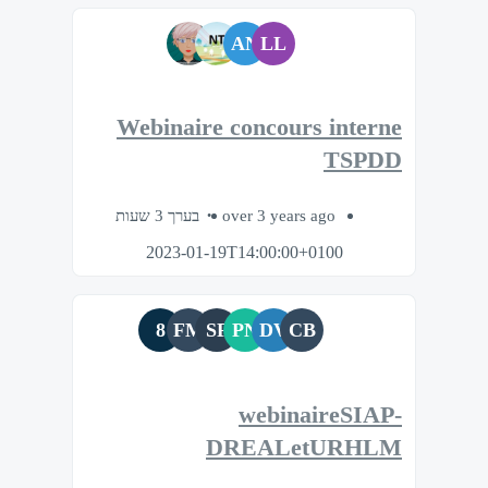
AN
LL
Webinaire concours interne
TSPDD
בערך 3 שעות
over 3 years ago
2023-01-19T14:00:00+0100
8
FM
SF
PN
DV
CB
webinaireSIAP-
DREALetURHLM