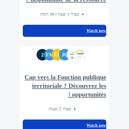
בערך 1 שעה ו-30 דקות
Watch now
2
FM
ÉC
JC
Cap vers la Fonction publique
territoriale ? Découvrez les
opportunités !
בערך 2 שעות
Watch now