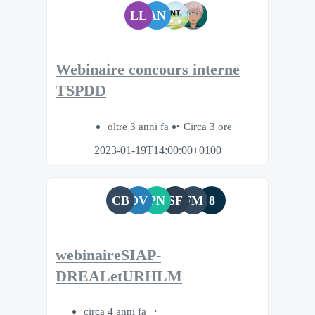
LL
AN
Webinaire concours interne
TSPDD
oltre 3 anni fa
Circa 3 ore
2023-01-19T14:00:00+0100
CB
DV
PN
SF
FM
8
webinaireSIAP-
DREALetURHLM
circa 4 anni fa