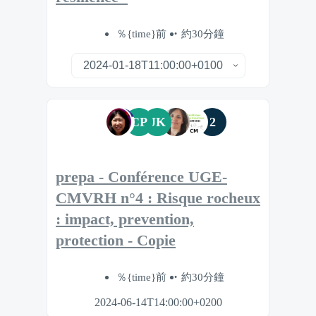
％{time}前
約30分鐘
CP
JK
2
prepa - Conférence UGE-
CMVRH n°4 : Risque rocheux
: impact, prevention,
protection - Copie
％{time}前
約30分鐘
2024-06-14T14:00:00+0200