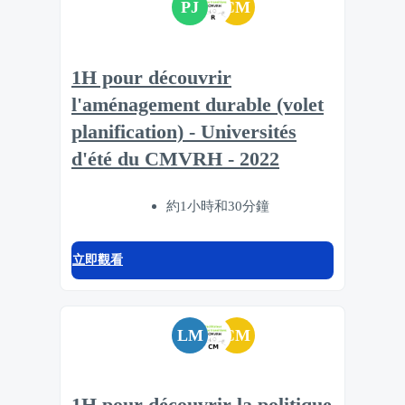
PJ
CM
1H pour découvrir
l'aménagement durable (volet
planification) - Universités
d'été du CMVRH - 2022
約1小時和30分鐘
立即觀看
LM
CM