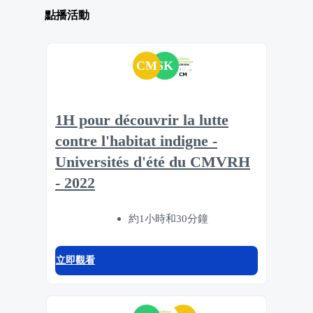
點播活動
CM
SK
1H pour découvrir la lutte
contre l'habitat indigne -
Universités d'été du CMVRH
- 2022
約1小時和30分鐘
立即觀看