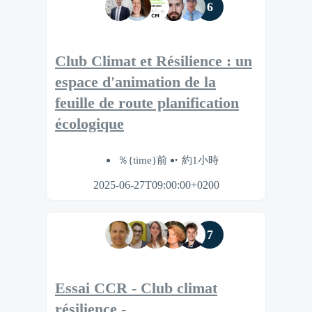
6
Club Climat et Résilience : un
espace d'animation de la
feuille de route planification
écologique
％{time}前
約1小時
2025-06-27T09:00:00+0200
7
Essai CCR - Club climat
résilience -