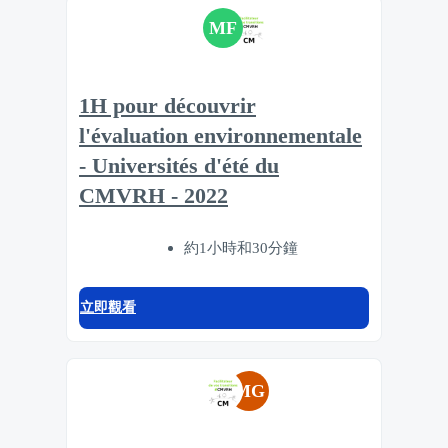
MF
1H pour découvrir
l'évaluation environnementale
- Universités d'été du
CMVRH - 2022
約1小時和30分鐘
立即觀看
MG