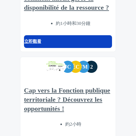
disponibilité de la ressource ?
約1小時和30分鐘
立即觀看
JC
ÉC
FM
2
Cap vers la Fonction publique
territoriale ? Découvrez les
opportunités !
約2小時