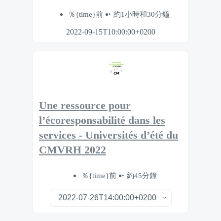
％{time}前
約1小時和30分鐘
2022-09-15T10:00:00+0200
Une ressource pour
l’écoresponsabilité dans les
services - Universités d’été du
CMVRH 2022
％{time}前
約45分鐘