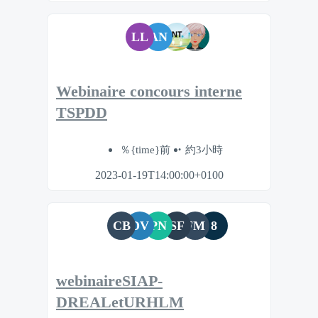
LL
AN
Webinaire concours interne
TSPDD
％{time}前
約3小時
2023-01-19T14:00:00+0100
CB
DV
PN
SF
FM
8
webinaireSIAP-
DREALetURHLM