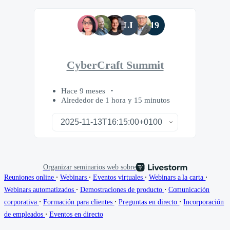
LI
19
CyberCraft Summit
Hace 9 meses
Alrededor de 1 hora y 15 minutos
Organizar seminarios web sobre
∙
∙
∙
∙
Reuniones online
Webinars
Eventos virtuales
Webinars a la carta
∙
∙
Webinars automatizados
Demostraciones de producto
Comunicación
∙
∙
∙
corporativa
Formación para clientes
Preguntas en directo
Incorporación
∙
de empleados
Eventos en directo