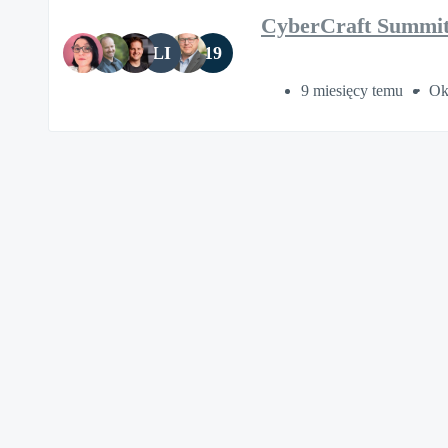
CyberCraft Summi
LI
19
9 miesięcy temu
Ok