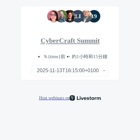
LI
19
CyberCraft Summit
％{time}前
約1小時和15分鐘
Host webinars on