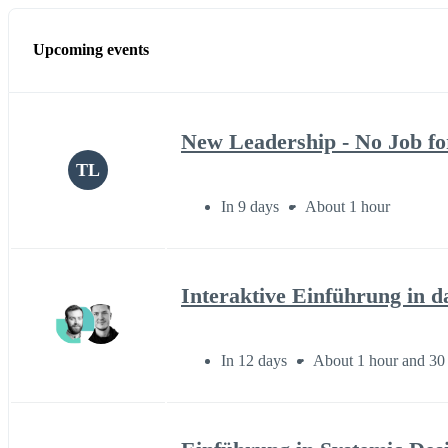
Upcoming events
New Leadership - No Job fo
TL
In 9 days
About 1 hour
Interaktive Einführung in d
In 12 days
About 1 hour and 30