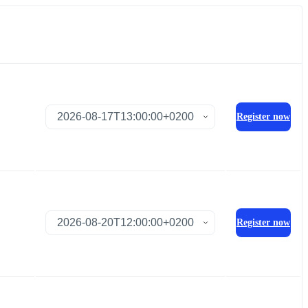
Register now
Register now