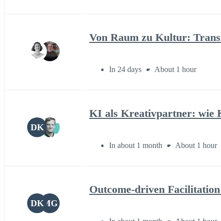
Von Raum zu Kultur: Trans
In 24 days
About 1 hour
KI als Kreativpartner: wie 
DK
In about 1 month
About 1 hour
Outcome-driven Facilitation
DK
MG