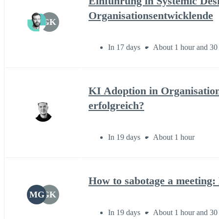
Einführung in Systemic Des
Organisationsentwicklende
GK
In 17 days
About 1 hour and 30
KI Adoption in Organisatio
erfolgreich?
In 19 days
About 1 hour
How to sabotage a meeting: 
MG
GK
In 19 days
About 1 hour and 30