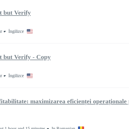
 but Verify
r
İngilizce
 but Verify - Copy
r
İngilizce
fitabilitate: maximizarea eficienței operaționale
t 1 hour and 15 minutes
In Romanian