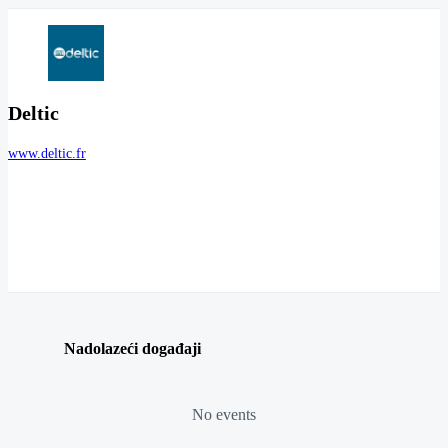
Deltic
www.deltic.fr
Nadolazeći događaji
No events