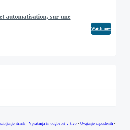
et automatisation, sur une
Watch now
∙
∙
∙
sabljanje strank
Vprašanja in odgovori v živo
Uvajanje zaposlenih