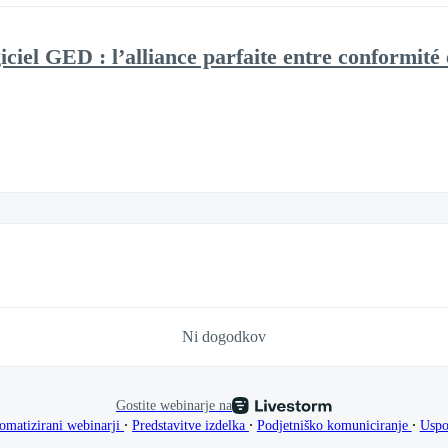
ciel GED : l’alliance parfaite entre conformité 
Ni dogodkov
Gostite webinarje na
∙
∙
∙
omatizirani webinarji
Predstavitve izdelka
Podjetniško komuniciranje
Uspo