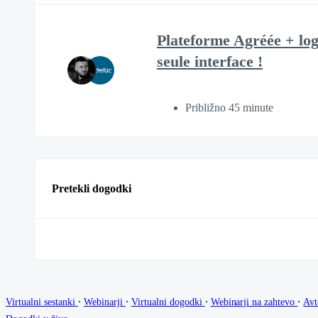
Plateforme Agréée + logi
seule interface !
Približno 45 minute
Pretekli dogodki
∙
∙
∙
∙
Virtualni sestanki
Webinarji
Virtualni dogodki
Webinarji na zahtevo
Avt