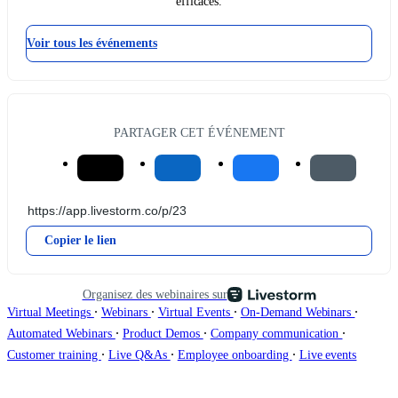
efficaces.
Voir tous les événements
PARTAGER CET ÉVÉNEMENT
Copier le lien
Organisez des webinaires sur
∙
∙
∙
∙
Virtual Meetings
Webinars
Virtual Events
On-Demand Webinars
∙
∙
∙
Automated Webinars
Product Demos
Company communication
∙
∙
∙
Customer training
Live Q&As
Employee onboarding
Live events