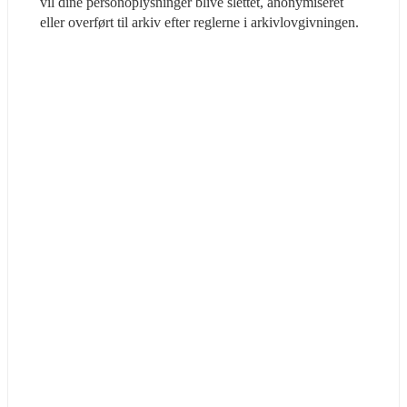
vil dine personoplysninger blive slettet, anonymiseret 
eller overført til arkiv efter reglerne i arkivlovgivningen.