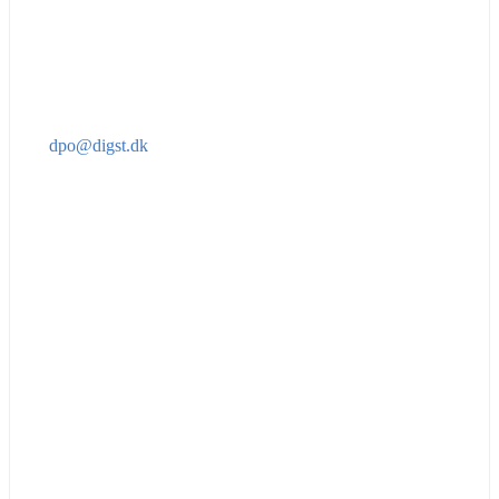
dpo@digst.dk