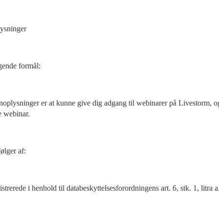
lysninger
lgende formål:
noplysninger er at kunne give dig adgang til webinarer på Livestorm, o
te webinar.
ølger af:
rede i henhold til databeskyttelsesforordningens art. 6, stk. 1, litra a.