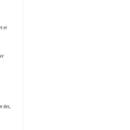
 er 
r 
 det, 