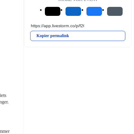
Kopier permalink
ets 
nger.
mmer 