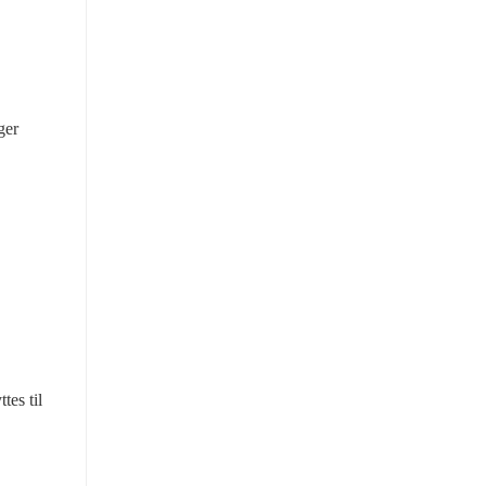
er 
es til 