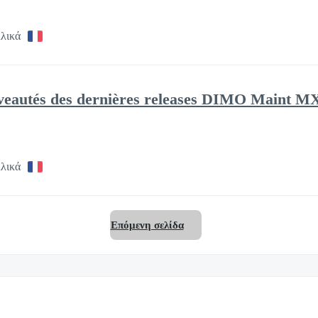
λλικά
veautés des dernières releases DIMO Maint MX 
λλικά
Επόμενη σελίδα