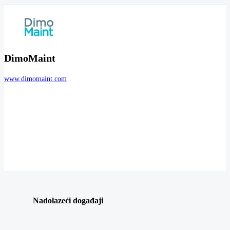
DimoMaint
www.dimomaint.com
Nadolazeći događaji