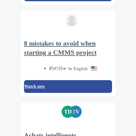
8 mistakes to avoid when
starting a CMMS project
約45分
In English
Watch now
TD
TV
Achats intelligents,