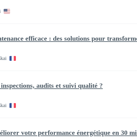
i
ntenance efficace : des solutions pour transform
škai
spections, audits et suivi qualité ?
škai
iorer votre performance énergétique en 30 mi