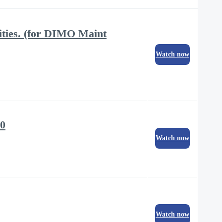
ities. (for DIMO Maint
Watch now
00
Watch now
Watch now