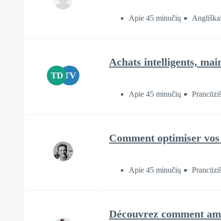
Apie 45 minučių
Angliška
Achats intelligents, mai
TD
TV
Apie 45 minučių
Prancūzi
Comment optimiser vos in
Apie 45 minučių
Prancūzi
Découvrez comment amél