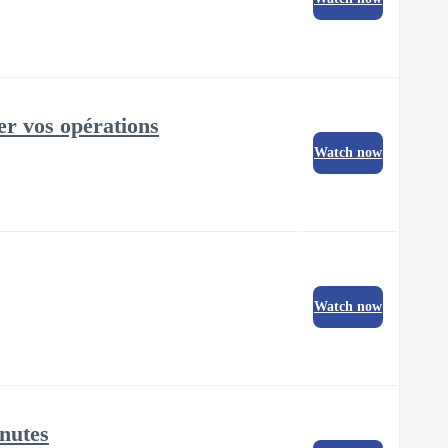
er vos opérations
Watch now
Watch now
nutes