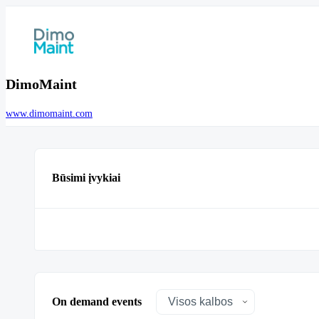
DimoMaint
www.dimomaint.com
Būsimi įvykiai
On demand events