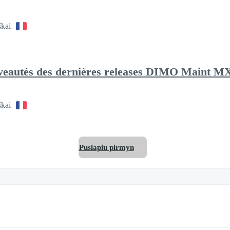
škai
eautés des dernières releases DIMO Maint MX !
škai
Puslapiu pirmyn