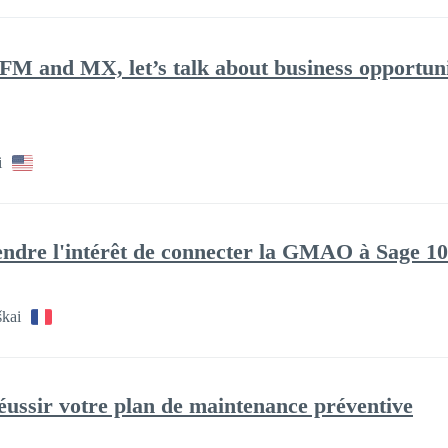
FM and MX, let’s talk about business opportun
i
ndre l'intérêt de connecter la GMAO à Sage 1
škai
réussir votre plan de maintenance préventive