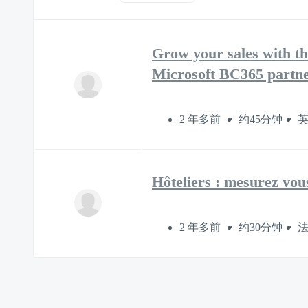
Grow your sales with 
Microsoft BC365 partne
2 年多前
约45分钟
Hôteliers : mesurez vous
2 年多前
约30分钟