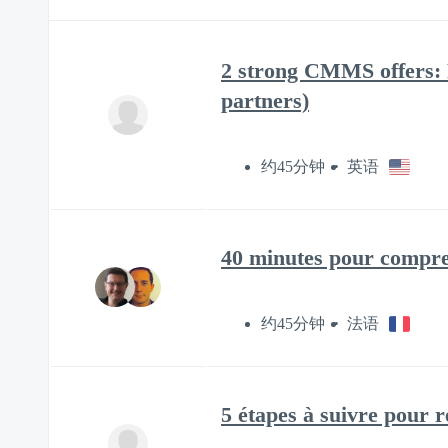
2 strong CMMS offers: 
partners)
约45分钟
英语
40 minutes pour compre
约45分钟
法语
5 étapes à suivre pour 