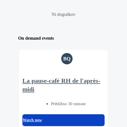
Ni dogodkov
On demand events
BQ
La pause-café RH de l'après-
midi
Približno 30 minute
Watch now