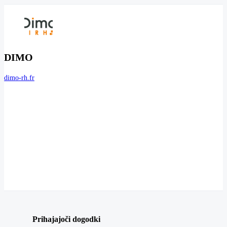
DIMO
dimo-rh.fr
Prihajajoči dogodki