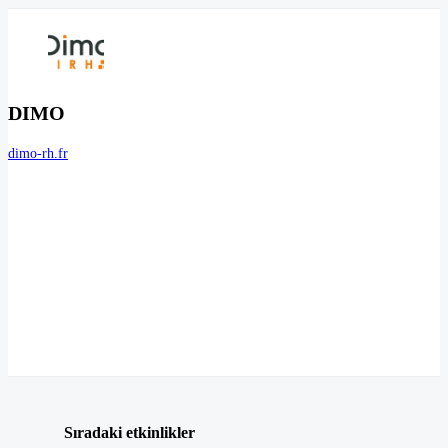
DIMO
dimo-rh.fr
Sıradaki etkinlikler