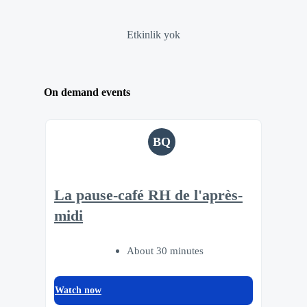
Etkinlik yok
On demand events
BQ
La pause-café RH de l'après-
midi
About 30 minutes
Watch now