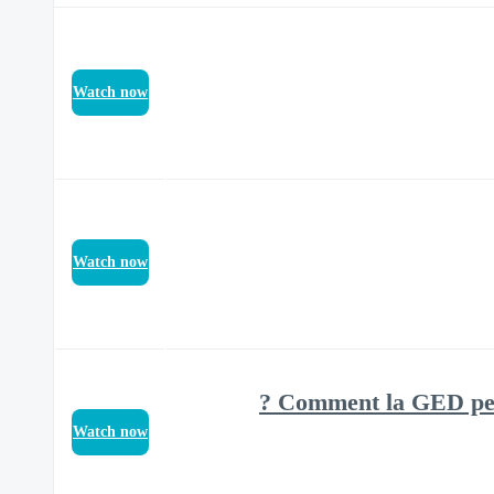
Watch now
Watch now
Comment la GED perme
Watch now