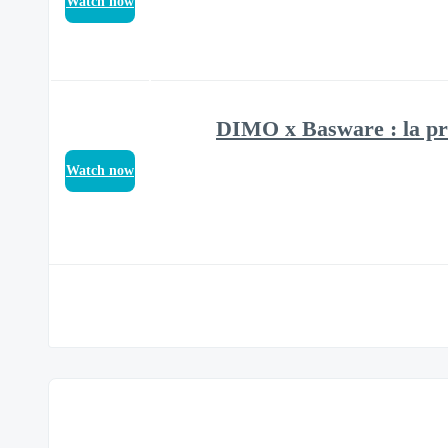
Watch now
[PtoP] - DIMO x Basware : 
Watch now