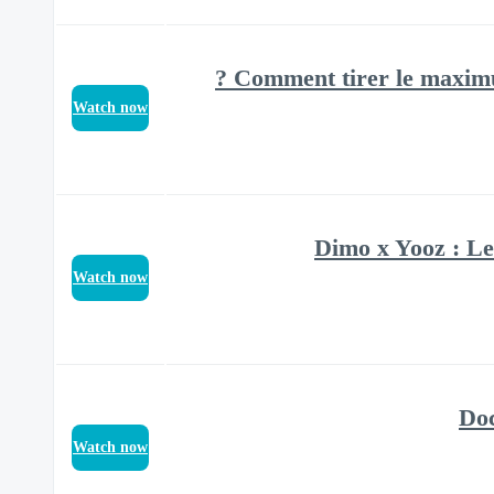
Comment tirer le maximum
Watch now
Dimo x Yooz : Le
Watch now
Doc
Watch now