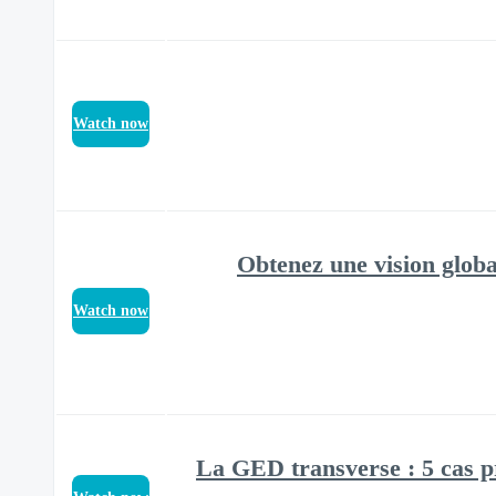
Watch now
[GED] - Obtenez une vision
Watch now
La GED transverse : 5 cas pr