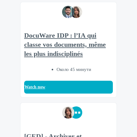
DocuWare IDP : l’IA qui
classe vos documents, même
les plus indisciplinés
Около 45 минути
Watch now
[GED] - Archiver et