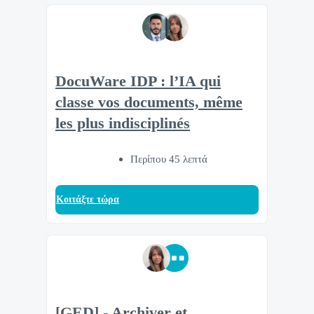
DocuWare IDP : l’IA qui
classe vos documents, même
les plus indisciplinés
Περίπου 45 λεπτά
Κοιτάξτε τώρα
[GED] - Archiver et