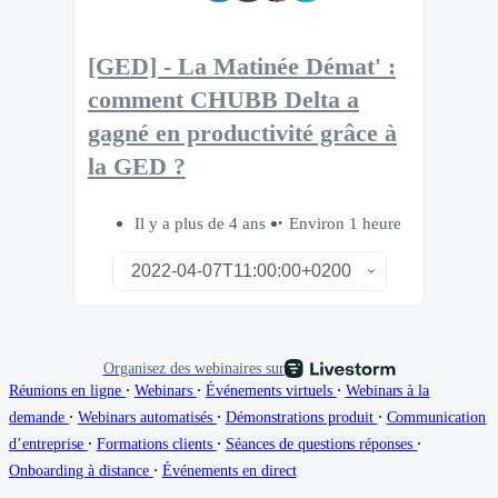
[GED] - La Matinée Démat' :
comment CHUBB Delta a
gagné en productivité grâce à
la GED ?
Il y a plus de 4 ans
Environ 1 heure
Organisez des webinaires sur
∙
∙
∙
Réunions en ligne
Webinars
Événements virtuels
Webinars à la
∙
∙
∙
demande
Webinars automatisés
Démonstrations produit
Communication
∙
∙
∙
d’entreprise
Formations clients
Séances de questions réponses
∙
Onboarding à distance
Événements en direct