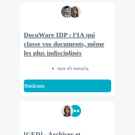
DocuWare IDP : l’IA qui
classe vos documents, même
les plus indisciplinés
Apie 45 minučių
Watch now
[GED] - Archiver et