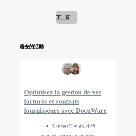
下一頁
過去的活動
Optimisez la gestion de vos
factures et contrats
fournisseurs avec DocuWare
％{time}前
約1小時