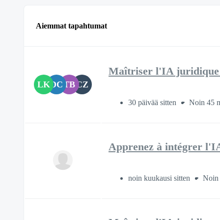
Aiemmat tapahtumat
Maîtriser l'IA juridiqu
LK
DC
TB
CZ
30 päivää sitten
Noin 45 m
Apprenez à intégrer l'I
noin kuukausi sitten
Noin 