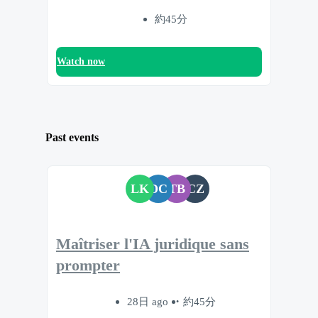
約45分
Watch now
Past events
LK
DC
TB
CZ
Maîtriser l'IA juridique sans
prompter
28日 ago
約45分