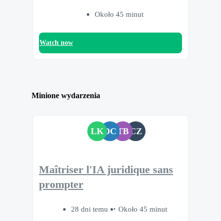
Około 45 minut
Watch now
Minione wydarzenia
LK
DC
TB
CZ
Maîtriser l'IA juridique sans
prompter
28 dni temu
Około 45 minut