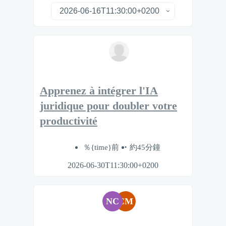
Apprenez à intégrer l'IA
juridique pour doubler votre
productivité
％{time}前
約45分鐘
2026-06-30T11:30:00+0200
NC
CM