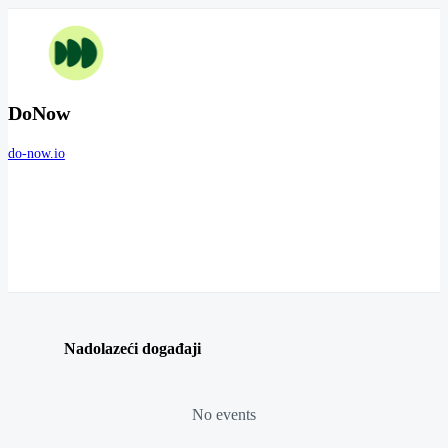
DoNow
do-now.io
Nadolazeći događaji
No events