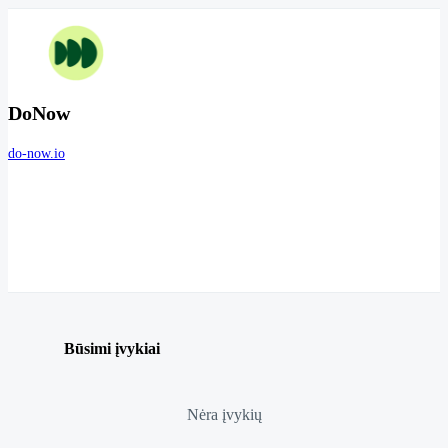
DoNow
do-now.io
Būsimi įvykiai
Nėra įvykių