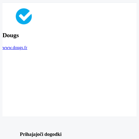
Dougs
www.dougs.fr
Prihajajoči dogodki