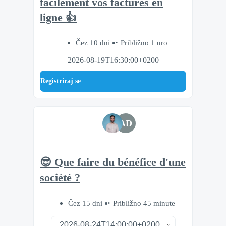
facilement vos factures en
ligne 👍
Čez 10 dni
Približno 1 uro
2026-08-19T16:30:00+0200
Registriraj se
AD
😎 Que faire du bénéfice d'une
société ?
Čez 15 dni
Približno 45 minute