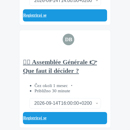
Registriraj se
DB
🧘‍♂️ Assemblée Générale 👉
Que faut il décider ?
Čez okoli 1 mesec
Približno 30 minute
Registriraj se