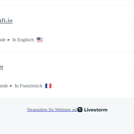
ft.io
nde
In Englisch
io
unde
In Französisch
Veranstalten Sie Webinare auf