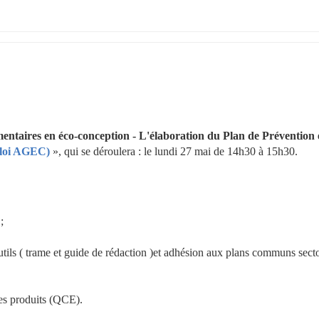
mentaires en éco-conception - L'élaboration du Plan de Prévention e
3 loi AGEC)
 », qui se déroulera : le lundi 27 mai de 14h30 à 15h30.
;
tils ( trame et guide de rédaction )et adhésion aux plans communs sector
es produits (QCE).