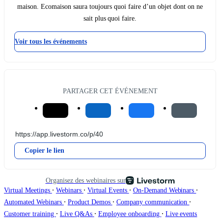
maison. Ecomaison saura toujours quoi faire d’un objet dont on ne
sait plus quoi faire.
Voir tous les événements
PARTAGER CET ÉVÉNEMENT
Copier le lien
Organisez des webinaires sur
∙
∙
∙
∙
Virtual Meetings
Webinars
Virtual Events
On-Demand Webinars
∙
∙
∙
Automated Webinars
Product Demos
Company communication
∙
∙
∙
Customer training
Live Q&As
Employee onboarding
Live events