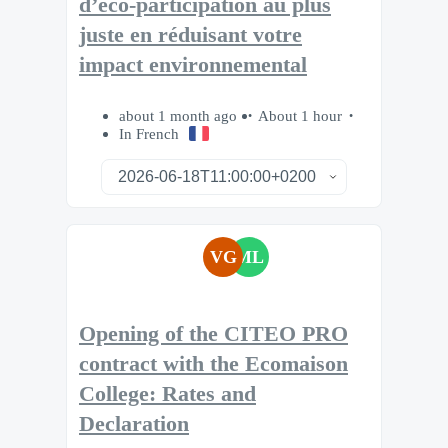
d’éco-participation au plus
juste en réduisant votre
impact environnemental
about 1 month ago
About 1 hour
In French
VG
ML
Opening of the CITEO PRO
contract with the Ecomaison
College: Rates and
Declaration