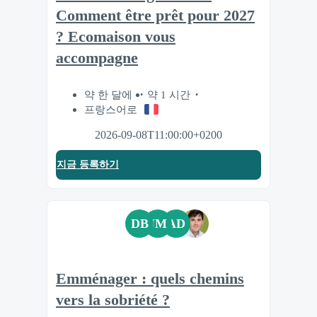
Comment être prêt pour 2027
? Ecomaison vous
accompagne
약 한 달에
약 1 시간
프랑스어로
2026-09-08T11:00:00+0200
지금 등록하기
DB
JM
AD
Emménager : quels chemins
vers la sobriété ?