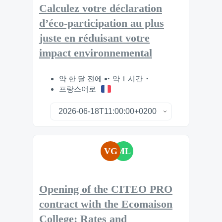
Calculez votre déclaration
d’éco-participation au plus
juste en réduisant votre
impact environnemental
약 한 달 전에
약 1 시간
프랑스어로
VG
ML
Opening of the CITEO PRO
contract with the Ecomaison
College: Rates and