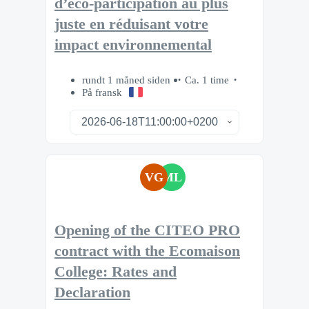
d’éco-participation au plus
juste en réduisant votre
impact environnemental
rundt 1 måned siden
Ca. 1 time
På fransk
VG
ML
Opening of the CITEO PRO
contract with the Ecomaison
College: Rates and
Declaration