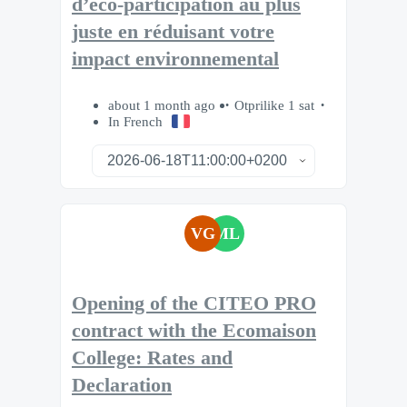
d’éco-participation au plus
juste en réduisant votre
impact environnemental
about 1 month ago
Otprilike 1 sat
In French
VG
ML
Opening of the CITEO PRO
contract with the Ecomaison
College: Rates and
Declaration