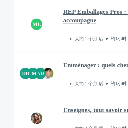
REP Emballages Pros :
accompagne
ML
大约 1 个月 后
约1小时
Emménager : quels chemi
DB
JM
AD
大约 1 个月 后
约1小时
Enseignes, tout savoir 