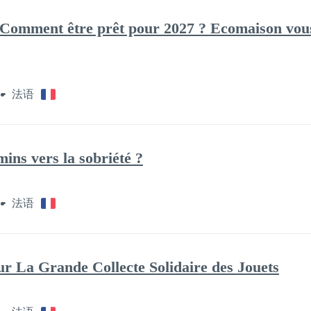
 Comment être prêt pour 2027 ? Ecomaison vou
法语
ns vers la sobriété ?
法语
sur La Grande Collecte Solidaire des Jouets