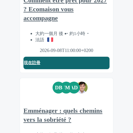
Comment être prêt pour 2027
? Ecomaison vous
accompagne
大約一個月 後
約1小時
法語
2026-09-08T11:00:00+0200
現在註冊
DB
JM
AD
Emménager : quels chemins
vers la sobriété ?