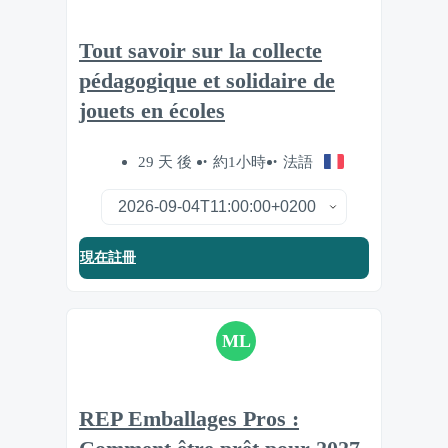
Tout savoir sur la collecte
pédagogique et solidaire de
jouets en écoles
29 天 後
約1小時
法語
現在註冊
ML
REP Emballages Pros :