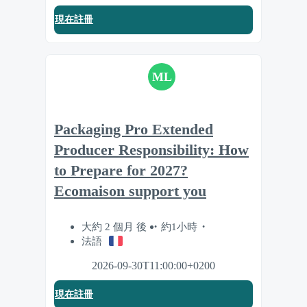
現在註冊
ML
Packaging Pro Extended
Producer Responsibility: How
to Prepare for 2027?
Ecomaison support you
大約 2 個月 後
約1小時
法語
2026-09-30T11:00:00+0200
現在註冊