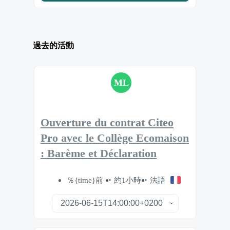
過去的活動
ML
Ouverture du contrat Citeo
Pro avec le Collège Ecomaison
: Barème et Déclaration
％{time}前
約1小時
法語