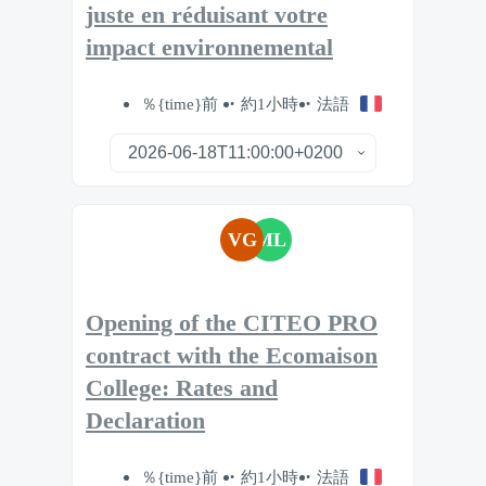
juste en réduisant votre
impact environnemental
％{time}前
約1小時
法語
VG
ML
Opening of the CITEO PRO
contract with the Ecomaison
College: Rates and
Declaration
％{time}前
約1小時
法語