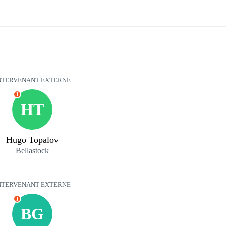
NTERVENANT EXTERNE
I
HT
Hugo Topalov
Bellastock
NTERVENANT EXTERNE
I
BG