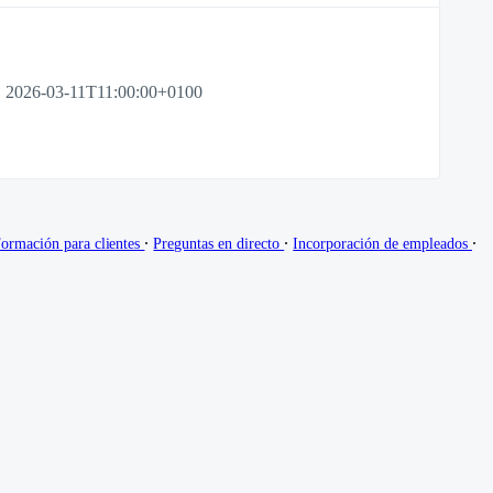
2026-03-11T11:00:00+0100
∙
∙
∙
ormación para clientes
Preguntas en directo
Incorporación de empleados