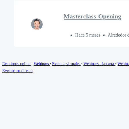
Masterclass-Opening
Hace 5 meses
Alrededor 
∙
∙
∙
∙
Reuniones online
Webinars
Eventos virtuales
Webinars a la carta
Webina
Eventos en directo