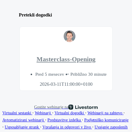
Pretekli dogodki
Masterclass-Opening
Pred 5 mesecev
Približno 30 minute
2026-03-11T11:00:00+0100
Gostite webinarje na
∙
∙
∙
∙
Virtualni sestanki
Webinarji
Virtualni dogodki
Webinarji na zahtevo
∙
∙
Avtomatizirani webinarji
Predstavitve izdelka
Podjetniško komuniciranje
∙
∙
∙
Usposabljanje strank
Vprašanja in odgovori v živo
Uvajanje zaposlenih