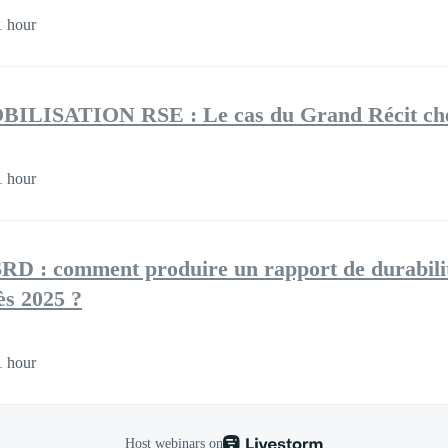
1 hour
ISATION RSE : Le cas du Grand Récit che
1 hour
SRD : comment produire un rapport de durabilit
ès 2025 ?
1 hour
Host webinars on