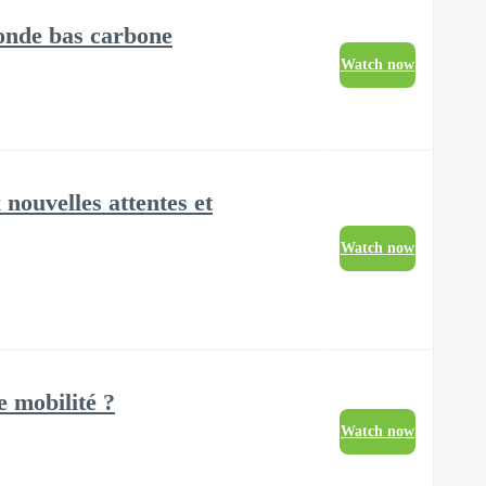
monde bas carbone
Watch now
ouvelles attentes et
Watch now
 mobilité ?
Watch now