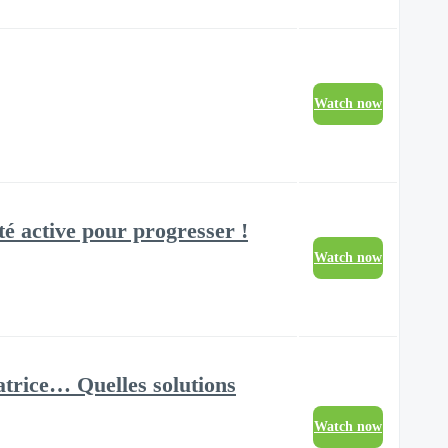
Watch now
é active pour progresser !
Watch now
atrice… Quelles solutions
Watch now