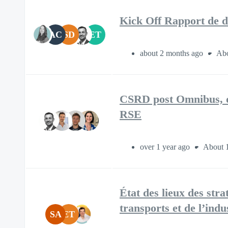
Kick Off Rapport de dur
AC
SD
ET
about 2 months ago
Abo
CSRD post Omnibus, de 
RSE
over 1 year ago
About 
État des lieux des stra
transports et de l’indu
SA
ET