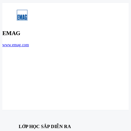
EMAG
www.emag.com
LỚP HỌC SẮP DIỄN RA