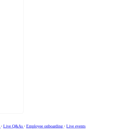
∙
∙
∙
g
Live Q&As
Employee onboarding
Live events