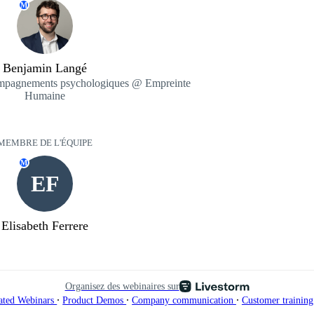
M
Benjamin Langé
mpagnements psychologiques @ Empreinte
Humaine
MEMBRE DE L'ÉQUIPE
M
EF
Elisabeth Ferrere
Organisez des webinaires sur
∙
∙
∙
ated Webinars
Product Demos
Company communication
Customer trainin