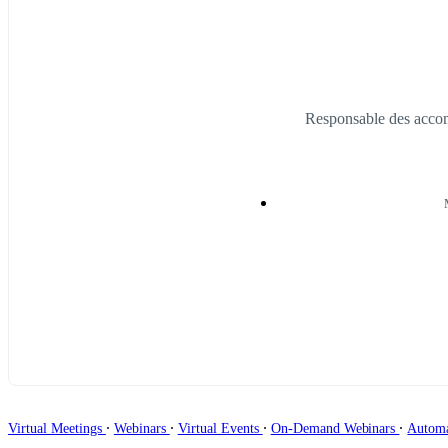
Responsable des acco
∙
∙
∙
∙
Virtual Meetings
Webinars
Virtual Events
On-Demand Webinars
Autom