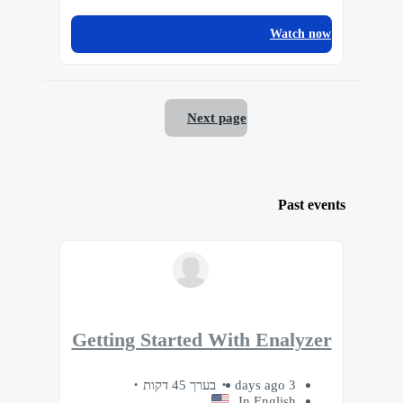
Watch now
Next page
Past events
Getting Started With Enalyzer
בערך 45 דקות
3 days ago
In English